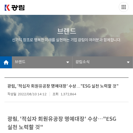
브랜드
신가치 창조로 행복한 미래를 실현하는 기업 광림이 여러분과 함께합니다.
브랜드
광림소식
광림, '적십자 회원유공장 명예대장' 수상…"ESG 실천 노력할 것"
작성일
2022/08/10 14:12
조회
1,372,864
광림, '적십자 회원유공장 명예대장' 수상…"ESG
실천 노력할 것"