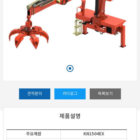
견적문의
카다로그
목록보기
제품설명
주요제원
KN1504EX