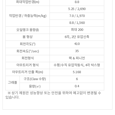
최대작업반경(m)
8.8
5.25 / 2,690
작업반경 / 하중능력(m/kg)
7.0 / 1,970
8.8 / 1,560
최대 200
오일탱크 용량(ℓ)
붐 형상
6각, 2단 유압신축
410
회전각도(°)
35
회전속도(°/sec)
회전형식
랙 & 피니언
아우트리거 형식
수평/수직 유압작동식, 4각 박스형
아우트리거 인출 폭(m)
5.168
구조(Claw 수량)
6
그래플
0.4
용량(㎥)
※ 상기 제원은 성능향상 또는 안전을 위하여 예고없이 변경될 수
있습니다.