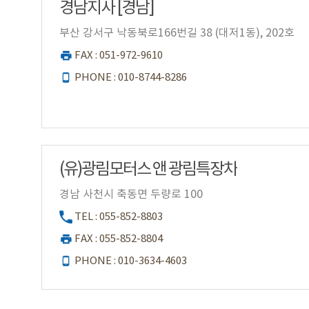
경남지사 [경남]
부산 강서구 낙동북로166번길 38 (대저1동), 202호
FAX : 051-972-9610
PHONE : 010-8744-8286
(유)광림모터스 앤 광림특장차
경남 사천시 축동면 두량로 100
TEL : 055-852-8803
FAX : 055-852-8804
PHONE : 010-3634-4603