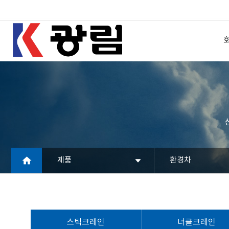
제품
환경차
스틱크레인
너클크레인