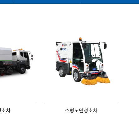
청소차
소형노면청소차