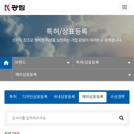
특허/상표등록
신가치 창조로 행복한 미래를 실현하는 기업 광림이 여러분과 함께합니다.
브랜드
특허/상표등록
해외상표등록
특허
디자인상표등록
국내상표등록
해외상표등록
수상경력
전체
29
건