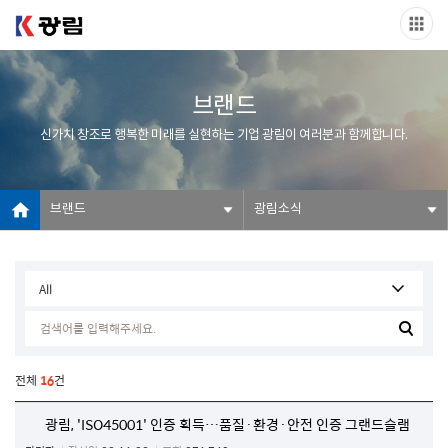
브랜드
신가치 창조로 행복한 미래를 실현하는 기업 광림이 여러분과 함께합니다.
브랜드
광림소식
전체
16
건
광림, 'ISO45001' 인증 획득…품질·환경·안전 인증 그랜드슬램