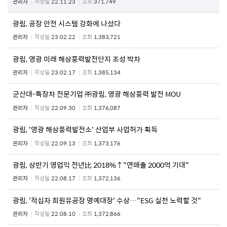
관리자
작성일
22.11.23
조회
371,749
광림, 공장 안전 시스템 강화에 나섰다
관리자
작성일
23.02.22
조회
1,383,721
광림, 영광 미래 해상풍력발전단지 조성 박차
관리자
작성일
23.02.17
조회
1,385,134
군산대-특장차 전문기업 ㈜광림, 영광 해상풍력 발전 MOU
관리자
작성일
22.09.30
조회
1,376,087
광림, '영광 해상풍력발전소' 산업부 사업허가 획득
관리자
작성일
22.09.13
조회
1,373,176
광림, 상반기 영업익 전년比 2018%↑"연매출 2000억 기대"
관리자
작성일
22.08.17
조회
1,372,136
광림, '적십자 회원유공장 명예대장' 수상…"ESG 실천 노력할 것"
관리자
작성일
22.08.10
조회
1,372,866