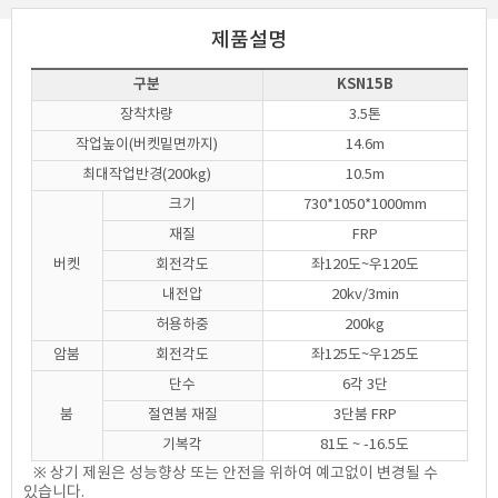
제품설명
구분
KSN15B
장착차량
3.5톤
작업높이(버켓밑면까지)
14.6m
최대작업반경(200kg)
10.5m
크기
730*1050*1000mm
재질
FRP
버켓
회전각도
좌120도~우120도
내전압
20kv/3min
허용하중
200kg
암붐
회전각도
좌125도~우125도
단수
6각 3단
붐
절연붐 재질
3단붐 FRP
기복각
81도 ~ -16.5도
※ 상기 제원은 성능향상 또는 안전을 위하여 예고없이 변경될 수
있습니다.