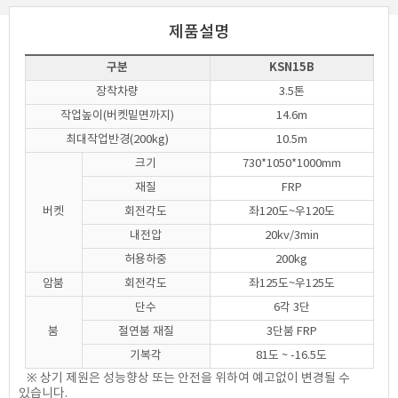
제품설명
구분
KSN15B
장착차량
3.5톤
작업높이(버켓밑면까지)
14.6m
최대작업반경(200kg)
10.5m
크기
730*1050*1000mm
재질
FRP
버켓
회전각도
좌120도~우120도
내전압
20kv/3min
허용하중
200kg
암붐
회전각도
좌125도~우125도
단수
6각 3단
붐
절연붐 재질
3단붐 FRP
기복각
81도 ~ -16.5도
※ 상기 제원은 성능향상 또는 안전을 위하여 예고없이 변경될 수
있습니다.