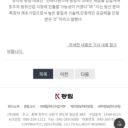
성석경 광림 대표는 “한화디펜스에 광림의 크레인 제품을 납품하며
호주의 방위산업 시장에 진출할 가능성이 커졌다”며 “이는 방산 분야
특장차 제조기업으로서 높은 품질과 기술력,안정적인 공급력을 인정
받은 것”이라고 말했다.
자세한 내용은 기사 내용 참고
바랍니다.
목록
이전
다음
회사소개
광림소식
이메일무단수집거부
개인정보처리방침
내부정보관리규정
(주)광림
주소 : 충북 청주시 서원구 현도면 청남로 484
구입문의 : 1644-0115
A/S상담 : 080-230-1212
Fax : 043-269-5080
대표번호 : 043-260-9111
COPYRIGHT(C) 2020 (주)광림 . CO.LTD ALL RIGHT RESERVED.