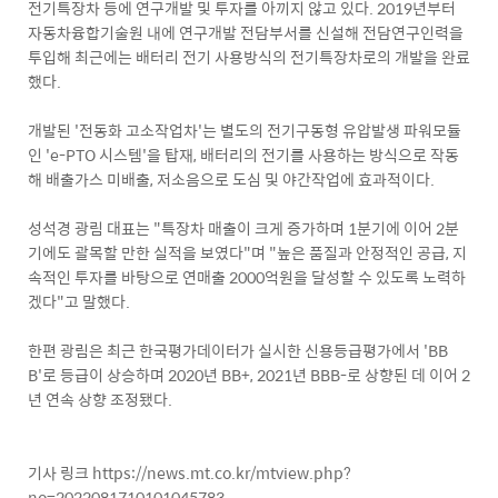
전기특장차 등에 연구개발 및 투자를 아끼지 않고 있다. 2019년부터
자동차융합기술원 내에 연구개발 전담부서를 신설해 전담연구인력을
투입해 최근에는 배터리 전기 사용방식의 전기특장차로의 개발을 완료
했다.
개발된 '전동화 고소작업차'는 별도의 전기구동형 유압발생 파워모듈
인 'e-PTO 시스템'을 탑재, 배터리의 전기를 사용하는 방식으로 작동
해 배출가스 미배출, 저소음으로 도심 및 야간작업에 효과적이다.
성석경 광림 대표는 "특장차 매출이 크게 증가하며 1분기에 이어 2분
기에도 괄목할 만한 실적을 보였다"며 "높은 품질과 안정적인 공급, 지
속적인 투자를 바탕으로 연매출 2000억원을 달성할 수 있도록 노력하
겠다"고 말했다.
한편 광림은 최근 한국평가데이터가 실시한 신용등급평가에서 'BB
B'로 등급이 상승하며 2020년 BB+, 2021년 BBB-로 상향된 데 이어 2
년 연속 상향 조정됐다.
기사 링크
https://news.mt.co.kr/mtview.php?
no=2022081710101045783