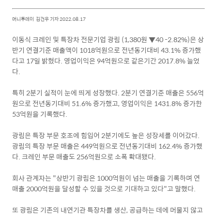
머니투데이 김건우 기자 2022.08.17
이동식 크레인 및 특장차 전문기업
광림
(1,380원 ▼40 -2.82%)은 상
반기 연결기준 매출액이 1018억원으로 전년동기대비 43.1% 증가했
다고 17일 밝혔다. 영업이익은 94억원으로 같은기간 2017.8% 늘었
다.
특히 2분기 실적이 눈에 띄게 성장했다. 2분기 연결기준 매출은 556억
원으로 전년동기대비 51.6% 증가했고, 영업이익은 1431.8% 증가한
53억원을 기록했다.
광림은 특장 부문 호조에 힘입어 2분기에도 높은 성장세를 이어갔다.
광림의 특장 부문 매출은 449억원으로 전년동기대비 162.4% 증가했
다. 크레인 부문 매출도 256억원으로 소폭 확대됐다.
회사 관계자는 "상반기 광림은 1000억원이 넘는 매출을 기록하며 연
매출 2000억원을 달성할 수 있을 것으로 기대하고 있다"고 말했다.
또 광림은 기존의 내연기관 특장차를 생산, 공급하는 데에 머물지 않고