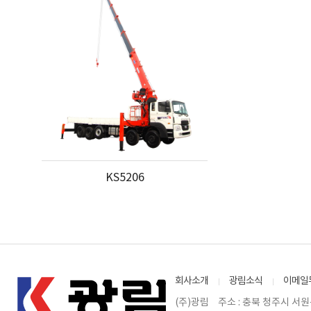
KS5206
회사소개
광림소식
이메일
(주)광림
주소 : 충북 청주시 서원