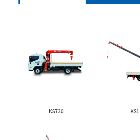
KS730
KS1